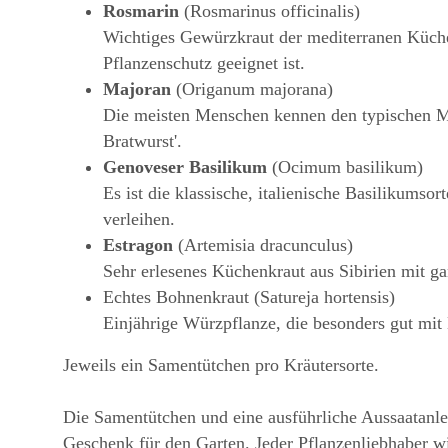
Rosmarin
(Rosmarinus officinalis)
Wichtiges Gewürzkraut der mediterranen Küche 
Pflanzenschutz geeignet ist.
Majoran
(Origanum majorana)
Die meisten Menschen kennen den typischen M
Bratwurst'.
Genoveser Basilikum
(Ocimum basilikum)
Es ist die klassische, italienische Basilikumso
verleihen.
Estragon
(Artemisia dracunculus)
Sehr erlesenes Küchenkraut aus Sibirien mit ga
Echtes Bohnenkraut (Satureja hortensis)
Einjährige Würzpflanze, die besonders gut mit
Jeweils ein Samentütchen pro Kräutersorte.
Die Samentütchen und eine ausführliche Aussaatanlei
Geschenk für den Garten. Jeder Pflanzenliebhaber wi