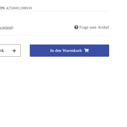
IN:
4250601208930
Frage zum Artikel
weichend)
tk
In den Warenkorb