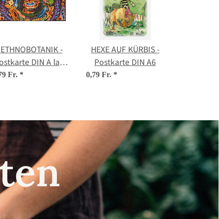
ETHNOBOTANIK -
HEXE AUF KÜRBIS -
ostkarte DIN A lang
Postkarte DIN A6
(10,5 x 21 cm)
79 Fr.
*
0,79 Fr.
*
nsten