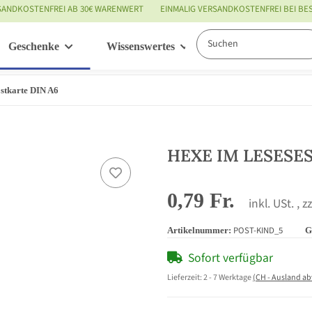
SANDKOSTENFREI AB 30€ WARENWERT
EINMALIG VERSANDKOSTENFREI BEI B
Geschenke
Wissenswertes
Service
tkarte DIN A6
HEXE IM LESESESS
0,79 Fr.
inkl. USt. , z
POST-KIND_5
Artikelnummer:
G
Sofort verfügbar
Lieferzeit:
2 - 7 Werktage
(CH - Ausland a