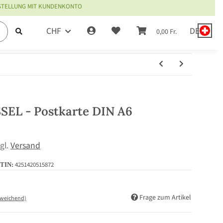
ESTELLUNG MIT KUNDENKONTO
CHF
DE
0,00 Fr.
EL - Postkarte DIN A6
zgl.
Versand
4251420515872
TIN:
Frage zum Artikel
bweichend)