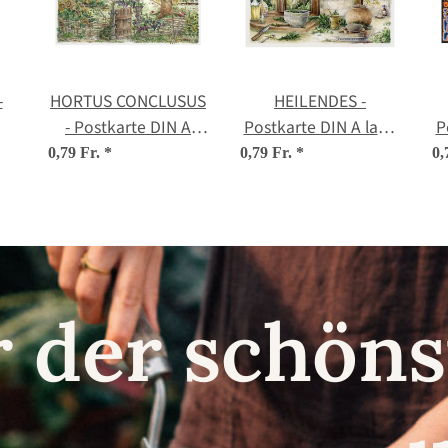
-
HORTUS CONCLUSUS
HEILENDES -
- Postkarte DIN A
Postkarte DIN A lang
P
lang (10,5 x 21 cm)
(10,5 x 21 cm)
0,79 Fr.
*
0,79 Fr.
*
0,
r der schö