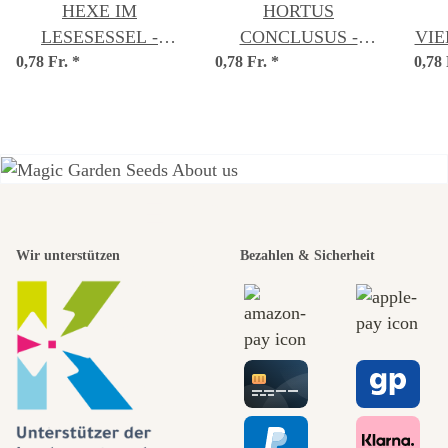
HEXE IM
HORTUS
LESESESSEL -
CONCLUSUS -
VIEL
0,78 Fr.
Postkarte DIN A6
*
0,78 Fr.
Postkarte DIN A lang
*
0,78
(10,5 x 21 cm)
Einer der
Wir unterstützen
Bezahlen & Sicherheit
schönsten
Wege zu uns
selbst führt