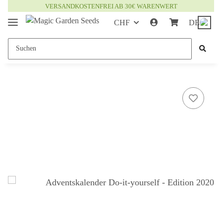
VERSANDKOSTENFREI AB 30€ WARENWERT
CHF
DE