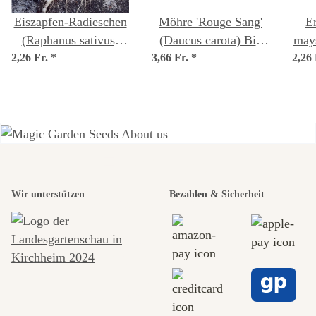
Eiszapfen-Radieschen
Möhre 'Rouge Sang'
E
(Raphanus sativus)
(Daucus carota) Bio
may
2,26 Fr.
BIO Saatgut
*
3,66 Fr.
*
Saatgut
2,26
Einer der
Wir unterstützen
Bezahlen & Sicherheit
schönsten
Wege zu uns
selbst führt