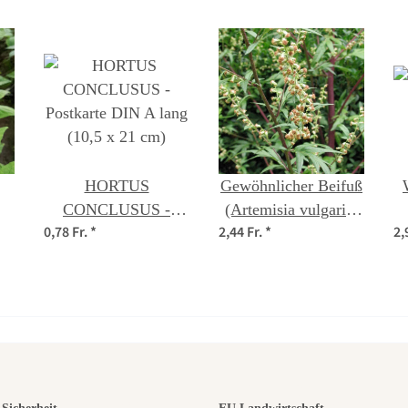
HORTUS
Gewöhnlicher Beifuß
CONCLUSUS -
(Artemisia vulgaris)
0,78 Fr.
*
2,44 Fr.
*
2,
Postkarte DIN A lang
Bio Saatgut
(10,5 x 21 cm)