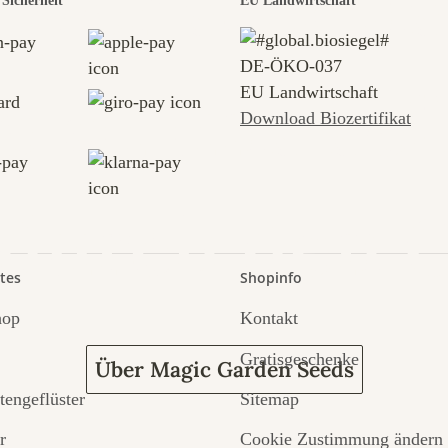
r der schö
Sicherheit
EU Landwirtschaft
DE‑ÖKO‑037
e zu uns se
EU Landwirtschaft
Download Biozertifikat
 durch den 
tes
Shopinfo
hop
Kontakt
Gratisgeschenke
Über Magic Garden Seeds
tengeflüster
Sitemap
r
Cookie Zustimmung ändern