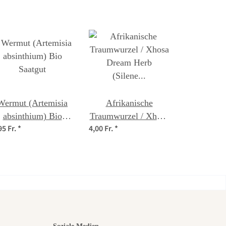
Wermut (Artemisia
Afrikanische
absinthium) Bio
Traumwurzel / Xhosa
95 Fr.
*
4,00 Fr.
*
Saatgut
Dream Herb (Silene
capensis) Samen