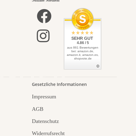
nsten
Soziale Medien
lbst
SEHR GUT
4.86 / 5
aus 861 Bewertungen
bei: amazon.de,
amazon.it, amazon.es,
shopvote.de
Garten
Gesetzliche Informationen
Impressum
AGB
Datenschutz
Widerrufsrecht