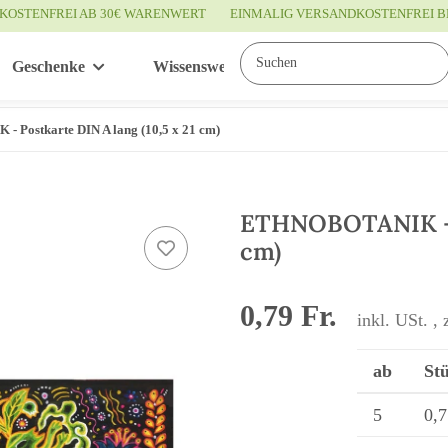
KOSTENFREI AB 30€ WARENWERT
EINMALIG VERSANDKOSTENFREI B
Geschenke
Wissenswertes
Service
Postkarte DIN A lang (10,5 x 21 cm)
ETHNOBOTANIK - Po
cm)
0,79 Fr.
inkl. USt. , 
ab
Stü
5
0,7