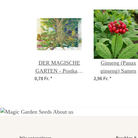
DER MAGISCHE
Ginseng (Panax
GARTEN - Postkarte
ginseng) Samen
0,78 Fr.
*
2,96 Fr.
*
DIN A6