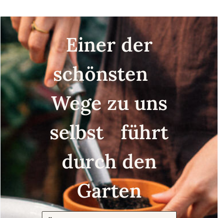
Einer der
schönsten
Wege zu uns
selbst führt
durch den
Garten