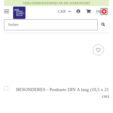
VERSANDKOSTENFREI AB 30€ WARENWERT
CHF
DE