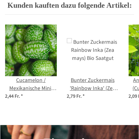
Kunden kauften dazu folgende Artikel:
Cucamelon /
Bunter Zuckermais
Ar
Mexikanische Mini-
'Rainbow Inka' (Zea
(C
Gurke (Melothria
mays) Bio Saatgut
f
2,44 Fr.
*
2,79 Fr.
*
2,09 
scabra) Samen