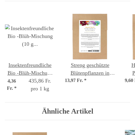
Insektenfreundliche
Streng geschützte
H
Bio -Blüh-Mischung
Blütenpflanzen in
P
(10 g passend für ca. 5
435,86 Fr.
13,97 Fr.
Mitteleuropa -
*
9,60
4,36
Fr.
*
m² Fläche)
pro 1 kg
Samenset
Ähnliche Artikel