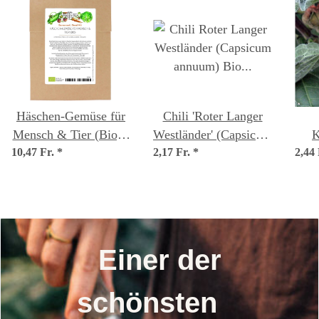
Häschen-Gemüse für
Chili 'Roter Langer
Mensch & Tier (Bio) -
Westländer' (Capsicum
K
10,47 Fr.
Samenset
*
2,17 Fr.
annuum) Bio Saatgut
*
2,44
(Ph
Einer der
schönsten