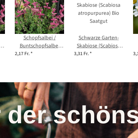
Schopfsalbei /
Schwarze Garten-
i
Buntschopfsalbei
Skabiose (Scabiosa
(Salvia viridis) Samen
atropurpurea) Bio
2,17 Fr.
*
3,31 Fr.
*
3,
Saatgut
r der schö