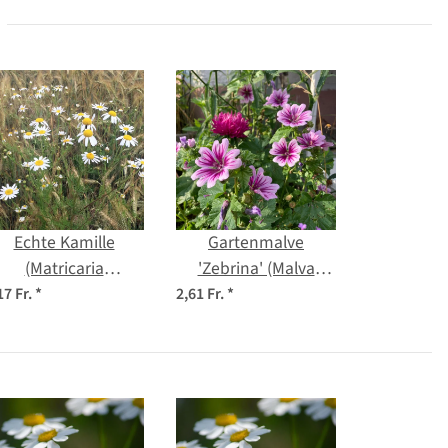
Echte Kamille
Gartenmalve
(Matricaria
'Zebrina' (Malva
chamomilla) Bio
sylvestris) Bio
17 Fr.
*
2,61 Fr.
*
Saatgut
Saatgut