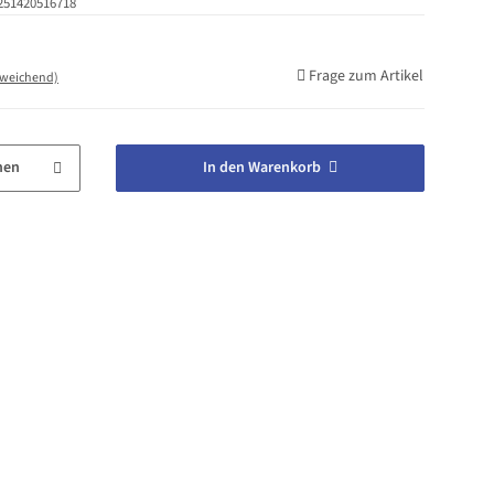
251420516718
Frage zum Artikel
bweichend)
hen
In den Warenkorb