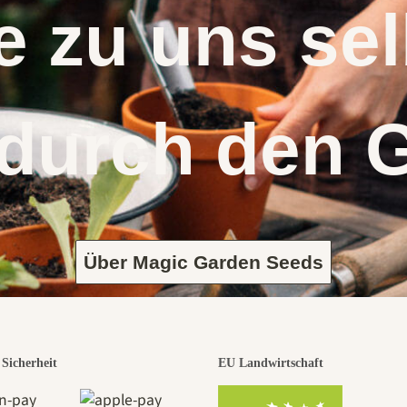
 zu uns s
 durch den 
Über Magic Garden Seeds
Sicherheit
EU Landwirtschaft