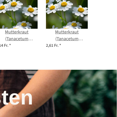
Mutterkraut
Mutterkraut
(Tanacetum
(Tanacetum
panthenium) Bio
panthenium) Samen
14 Fr.
*
2,61 Fr.
*
Saatgut
nsten