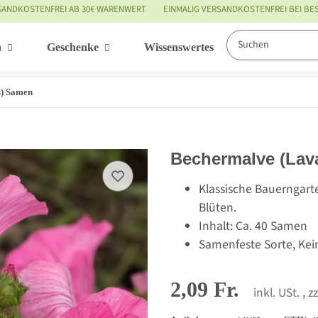
SANDKOSTENFREI AB 30€ WARENWERT
EINMALIG VERSANDKOSTENFREI BEI B
n
Geschenke
Wissenswertes
Service
s) Samen
Bechermalve (Lava
Klassische Bauerngart
Blüten.
Inhalt: Ca. 40 Samen
Samenfeste Sorte, Kei
2,09 Fr.
inkl. USt. , z