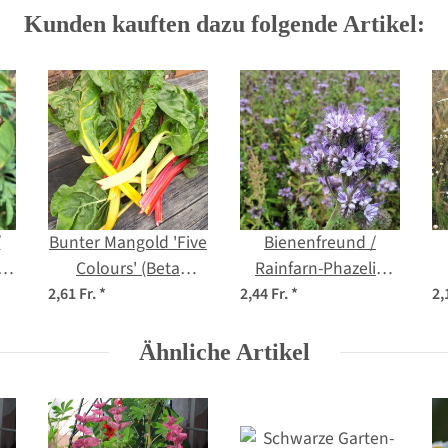
Kunden kauften dazu folgende Artikel:
/
Bunter Mangold 'Five
Bienenfreund /
n
Colours' (Beta
Rainfarn-Phazelie
s)
vulgaris ssp.vulgaris)
(Phacelia
2,61 Fr.
*
2,44 Fr.
*
2,
Bio Saatgut
tanacetifolia) Bio
Saatgut
Ähnliche Artikel