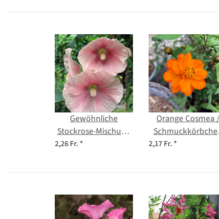
Gewöhnliche
Orange Cosmea 
Stockrose-Mischung
Schmuckkörbche
(Alcea rosea) Bio
(Cosmos sulphureu
2,26 Fr.
*
2,17 Fr.
*
Saatgut
Samen