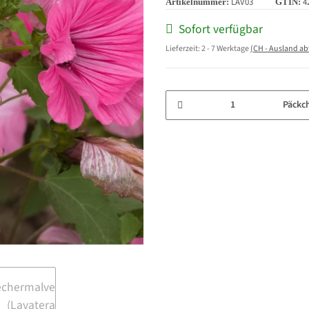
LAV03
4
Artikelnummer:
GTIN:
Sofort verfügbar
Lieferzeit:
2 - 7 Werktage
(CH - Ausland a
Päckc