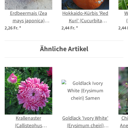
Erdbeermais (Zea
Hokkaido-Kürbis 'Red
W
mays japonica)
Kuri' (Cucurbita
Samen
maxima) Bio Saatgut
2,26 Fr.
*
2,44 Fr.
*
2,44 
Ähnliche Artikel
Krallenaster
Goldlack 'Ivory White'
Chi
(Callistephus
(Erysimum cheiri)
An