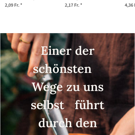
chinensis) Samen
Samen
h
2,09 Fr.
*
2,17 Fr.
*
4,36 
j
Einer der
schönsten
Wege zu uns
selbst führt
durch den