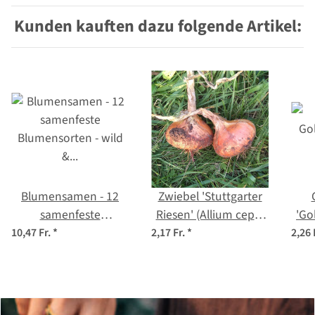
Kunden kauften dazu folgende Artikel:
Blumensamen - 12
Zwiebel 'Stuttgarter
samenfeste
Riesen' (Allium cepa)
'Go
Blumensorten - wild &
Bio Saatgut
10,47 Fr.
*
2,17 Fr.
*
2,26 
farbenfroh -
Einsteiger-Saatgutset