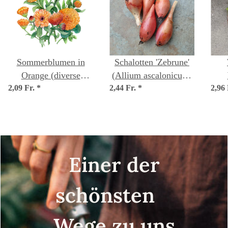
Sommerblumen in
Schalotten 'Zebrune'
Orange (diverse
(Allium ascalonicum)
2,09 Fr.
Ringelblumensorten)
*
2,44 Fr.
*
Samen
2,96
(B
Saatgutmix
Einer der
schönsten
Wege zu uns