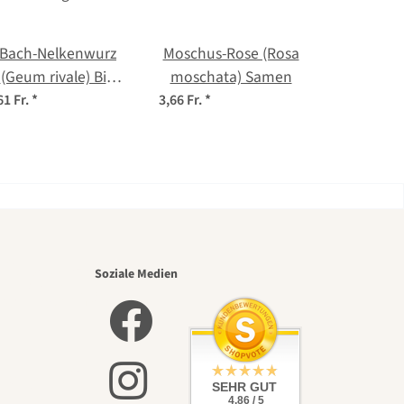
Bach-Nelkenwurz
Moschus-Rose (Rosa
(Geum rivale) Bio
moschata) Samen
Saatgut
61 Fr.
*
3,66 Fr.
*
nsten
Soziale Medien
lbst
SEHR GUT
4.86 / 5