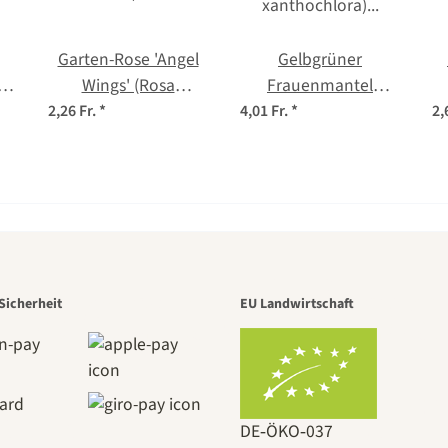
Garten-Rose 'Angel
Gelbgrüner
a
Wings' (Rosa
Frauenmantel
chinensis) Samen
(Alchemilla
2,26 Fr.
*
4,01 Fr.
*
2,
xanthochlora)
Saatgut
r der schö
Sicherheit
EU Landwirtschaft
e zu uns se
DE‑ÖKO‑037