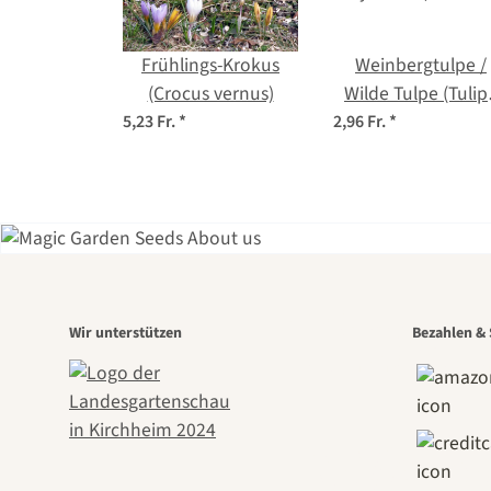
Frühlings-Krokus
Weinbergtulpe /
(Crocus vernus)
Wilde Tulpe (Tulip
sylvestris) Samen
5,23 Fr.
*
2,96 Fr.
*
Eine
Wir unterstützen
Bezahlen & 
Weg