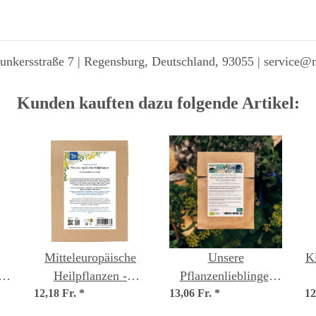
unkersstraße 7 | Regensburg, Deutschland, 93055 | service@
Kunden kauften dazu folgende Artikel:
Mitteleuropäische
Unsere
Kl
Heilpflanzen -
Pflanzenlieblinge:
-
12,18 Fr.
Samenset
*
13,06 Fr.
Heilpflanzen &
*
12
Räucherkräuter für