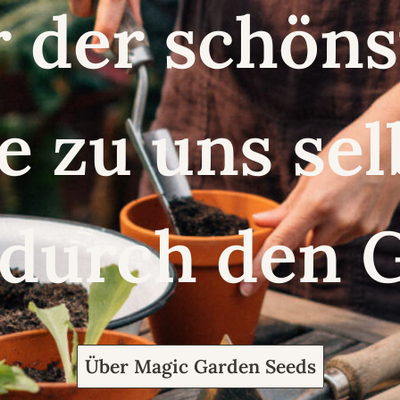
r der schö
e zu uns se
 durch den 
Über Magic Garden Seeds