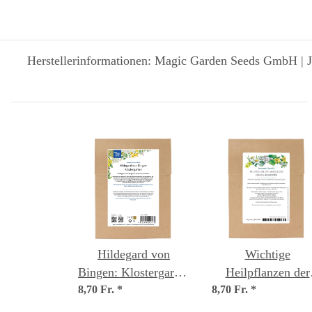
Herstellerinformationen: Magic Garden Seeds GmbH | J
Hildegard von
Wichtige
Bingen: Klostergarten
Heilpflanzen der
8,70 Fr.
- Samenset
*
8,70 Fr.
Frauenheilkunde 
*
Samenset