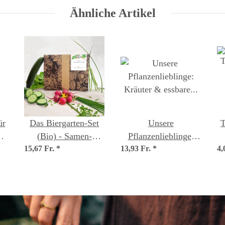
Heilkundige (Bio) -
Ähnliche Artikel
Samenset
ür
Das Biergarten-Set
Unsere
T
(Bio) - Samen-
Pflanzenlieblinge:
15,67 Fr.
Geschenkset
*
13,93 Fr.
Kräuter & essbare
*
4,
Blüten für
Stadtgärtner*innen
(Bio) - Samenset