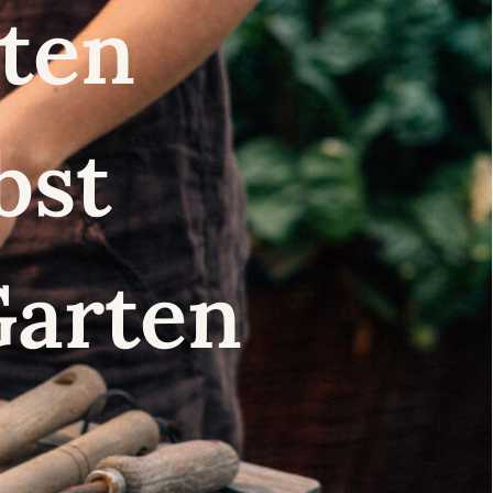
nsten
lbst
Garten