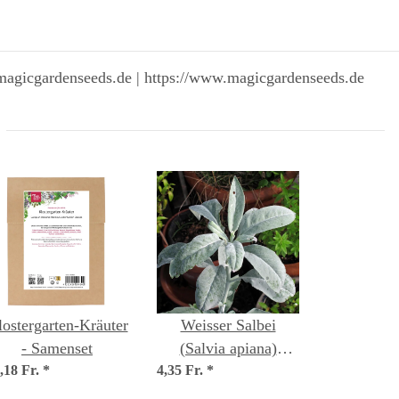
magicgardenseeds.de | https://www.magicgardenseeds.de
ostergarten-Kräuter
Weisser Salbei
- Samenset
(Salvia apiana)
,18 Fr.
*
4,35 Fr.
Samen
*