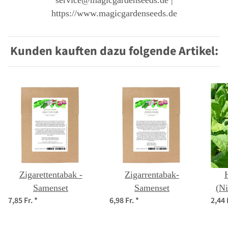
service@magicgardenseeds.de |
https://www.magicgardenseeds.de
Kunden kauften dazu folgende Artikel:
Zigarettentabak -
Zigarrentabak-
Samenset
Samenset
(Ni
7,85 Fr.
*
6,98 Fr.
*
2,44 