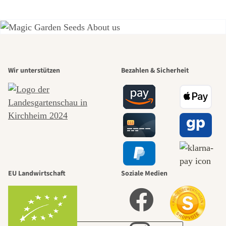
Einer der
Wir unterstützen
Bezahlen & Sicherheit
schönsten
Wege zu uns
selbst führt
durch den
EU Landwirtschaft
Soziale Medien
Garten