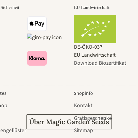
r der schö
Sicherheit
EU Landwirtschaft
e zu uns se
DE‑ÖKO‑037
EU Landwirtschaft
Download Biozertifikat
 durch den 
tes
Shopinfo
hop
Kontakt
Gratisgeschenke
Über Magic Garden Seeds
tengeflüster
Sitemap