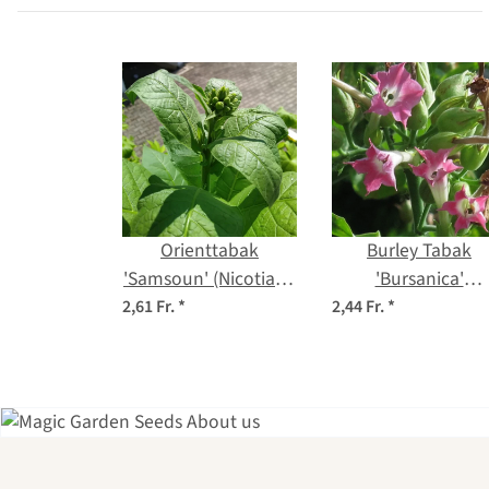
Orienttabak
Burley Tabak
'Samsoun' (Nicotiana
'Bursanica'
tabacum) Samen
(Nicotiana tabacu
2,61 Fr.
*
2,44 Fr.
*
Samen