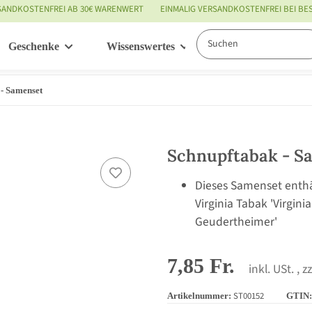
SANDKOSTENFREI AB 30€ WARENWERT
EINMALIG VERSANDKOSTENFREI BEI B
Geschenke
Wissenswertes
Service
 - Samenset
Schnupftabak - S
Dieses Samenset enthä
Virginia Tabak 'Virgin
Geudertheimer'
7,85 Fr.
inkl. USt. , z
ST00152
Artikelnummer:
GTIN: