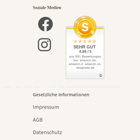
nsten
Soziale Medien
lbst
SEHR GUT
4.86 / 5
aus 861 Bewertungen
bei: amazon.de,
amazon.it, amazon.es,
shopvote.de
Garten
Gesetzliche Informationen
Impressum
AGB
Datenschutz