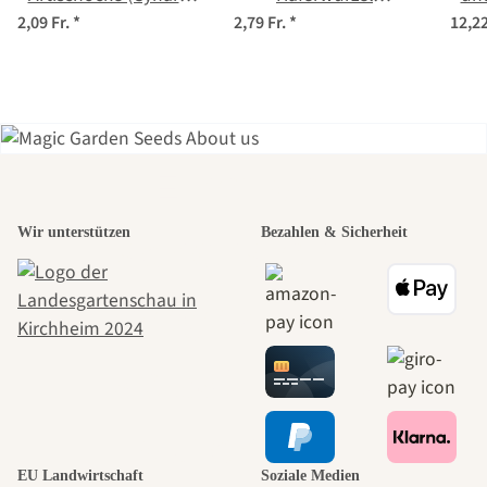
cardunculus) Samen
(Tragopogon
2,09 Fr.
*
2,79 Fr.
*
12,22
porrifolius) Samen
Einer der
Wir unterstützen
Bezahlen & Sicherheit
schönsten
Wege zu uns
selbst führt
durch den
EU Landwirtschaft
Soziale Medien