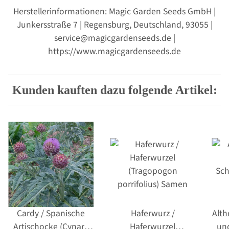
Herstellerinformationen: Magic Garden Seeds GmbH |
Junkersstraße 7 | Regensburg, Deutschland, 93055 |
service@magicgardenseeds.de |
https://www.magicgardenseeds.de
Kunden kauften dazu folgende Artikel:
Cardy / Spanische
Haferwurz /
Alth
Artischocke (Cynara
Haferwurzel
un