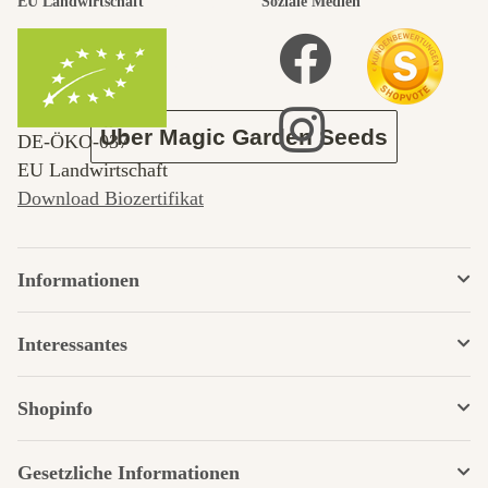
EU Landwirtschaft
Soziale Medien
Garten
Über Magic Garden Seeds
DE‑ÖKO‑037
EU Landwirtschaft
Download Biozertifikat
Informationen
Interessantes
Shopinfo
Gesetzliche Informationen