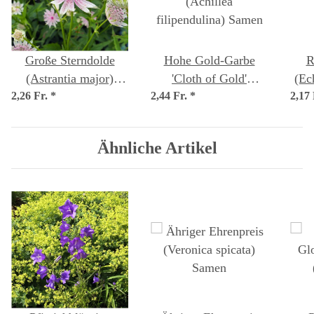
Große Sterndolde
Hohe Gold-Garbe
R
(Astrantia major)
'Cloth of Gold'
(Ec
2,26 Fr.
*
Samen
2,44 Fr.
(Achillea
*
2,17
filipendulina) Samen
Ähnliche Artikel