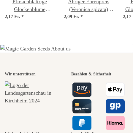
Pfirsichblättrige
Ähriger Ehrenpreis
P
Glockenblume
(Veronica spicata)
Glo
2,17 Fr.
'Caerulea' (Campanula
*
2,09 Fr.
*
Samen
2,17
persicifolia) Samen
Einer der
Wir unterstützen
Bezahlen & Sicherheit
schönsten
Wege zu uns
selbst führt
durch den