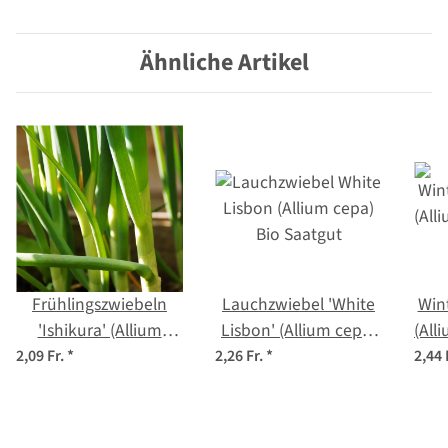
Saatgut
Ähnliche Artikel
Frühlingszwiebeln
Lauchzwiebel 'White
Win
'Ishikura' (Allium
Lisbon' (Allium cepa)
(All
fistulosum) Samen
Bio Saatgut
2,09 Fr.
*
2,26 Fr.
*
2,44 