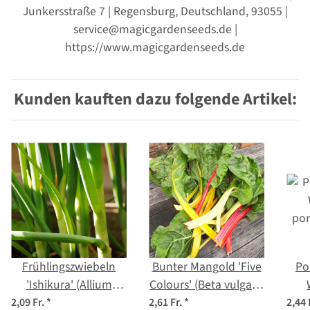
Junkersstraße 7 | Regensburg, Deutschland, 93055 |
service@magicgardenseeds.de |
https://www.magicgardenseeds.de
Kunden kauften dazu folgende Artikel:
Frühlingszwiebeln
Bunter Mangold 'Five
Po
'Ishikura' (Allium
Colours' (Beta vulgaris
fistulosum) Samen
ssp.vulgaris) Bio
por
2,09 Fr.
*
2,61 Fr.
*
2,44 