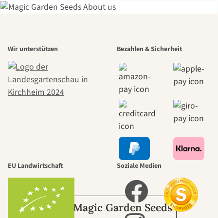
Einer der
Wir unterstützen
Bezahlen & Sicherheit
schönsten
Wege zu uns
selbst führt
durch den
EU Landwirtschaft
Soziale Medien
Garten
Über Magic Garden Seeds