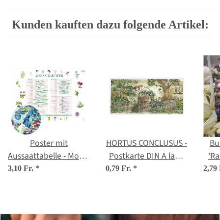
Kunden kauften dazu folgende Artikel:
Poster mit
HORTUS CONCLUSUS -
Bu
Aussaattabelle - Motiv:
Postkarte DIN A lang
'Ra
Bunter
(10,5 x 21 cm)
ma
3,10 Fr.
*
0,79 Fr.
*
2,79
Selbstversorgergarten