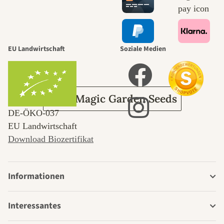
selbst führt
durch den
EU Landwirtschaft
Soziale Medien
Garten
Über Magic Garden Seeds
DE‑ÖKO‑037
EU Landwirtschaft
Download Biozertifikat
Informationen
Interessantes