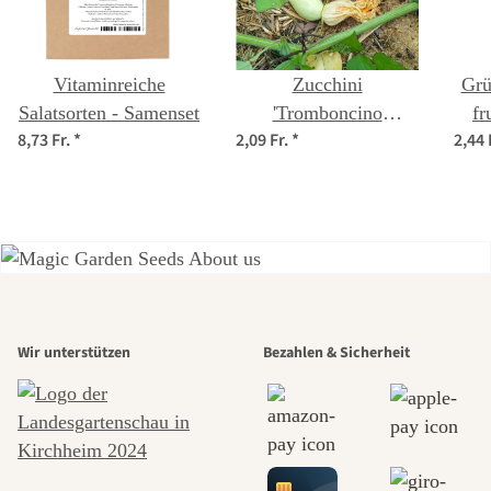
Vitaminreiche
Zucchini
Grü
Salatsorten - Samenset
'Tromboncino
fr
8,73 Fr.
*
2,09 Fr.
*
2,44 
d'Albenga' (Cucurbita
moschata) Samen
Einer der
Wir unterstützen
Bezahlen & Sicherheit
schönsten
Wege zu uns