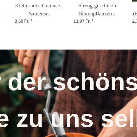
Kletterndes Gemüse -
Streng geschützte
Samenset
Blütenpflanzen in
(
9,60 Fr.
*
13,97 Fr.
*
2,
Mitteleuropa -
)
Samenset
r der schö
 zu uns s