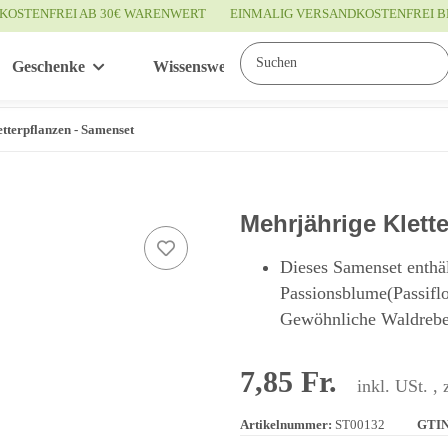
KOSTENFREI AB 30€ WARENWERT
EINMALIG VERSANDKOSTENFREI B
Geschenke
Wissenswertes
Service
tterpflanzen - Samenset
Mehrjährige Klett
Dieses Samenset enthäl
Passionsblume(Passifl
Gewöhnliche Waldrebe 
7,85 Fr.
inkl. USt. , 
Artikelnummer:
ST00132
GTIN