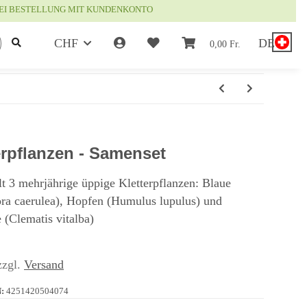
EI BESTELLUNG MIT KUNDENKONTO
CHF
DE
0,00 Fr.
erpflanzen - Samenset
t 3 mehrjährige üppige Kletterpflanzen: Blaue
ora caerulea), Hopfen (Humulus lupulus) und
(Clematis vitalba)
zzgl.
Versand
:
4251420504074