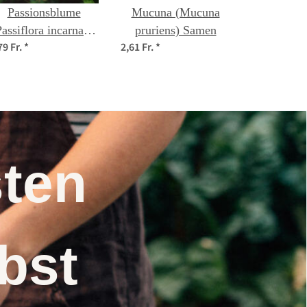
Passionsblume
Mucuna (Mucuna
Passiflora incarnata)
pruriens) Samen
79 Fr.
*
2,61 Fr.
*
Samen
nsten
elbst