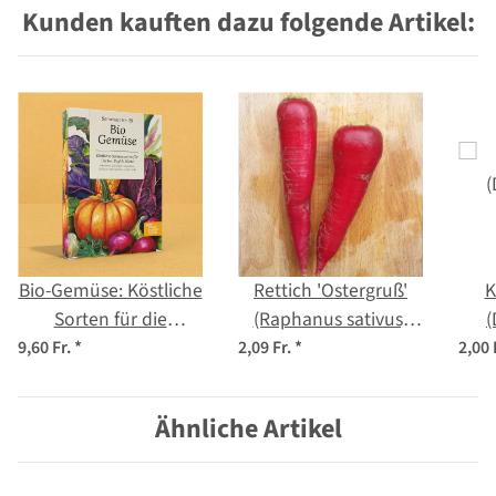
Kunden kauften dazu folgende Artikel:
Bio-Gemüse: Köstliche
Rettich 'Ostergruß'
K
Sorten für die
(Raphanus sativus)
(
Selbstversorgung -
Samen
9,60 Fr.
*
2,09 Fr.
*
2,00 
Samenset Nr. 29
Ähnliche Artikel