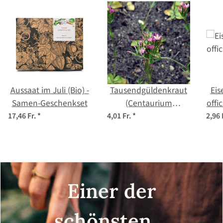
Aussaat im Juli (Bio) -
Tausendgüldenkraut
Eis
Samen-Geschenkset
(Centaurium
offi
erythraea) - Bio
17,46 Fr.
*
4,01 Fr.
*
2,96 
Saatgut
Einer der
schönsten