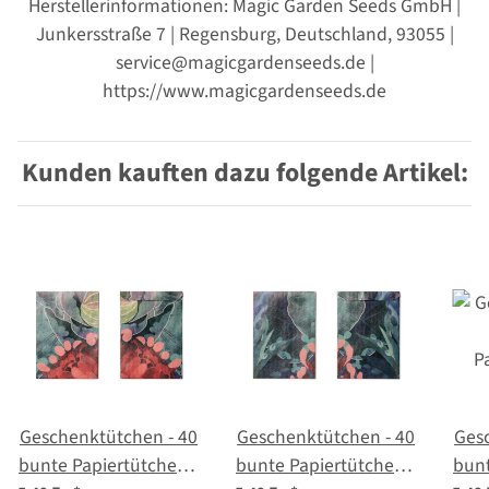
Herstellerinformationen: Magic Garden Seeds GmbH |
Junkersstraße 7 | Regensburg, Deutschland, 93055 |
service@magicgardenseeds.de |
https://www.magicgardenseeds.de
Kunden kauften dazu folgende Artikel:
Geschenktütchen - 40
Geschenktütchen - 40
Ges
bunte Papiertütchen /
bunte Papiertütchen /
bunt