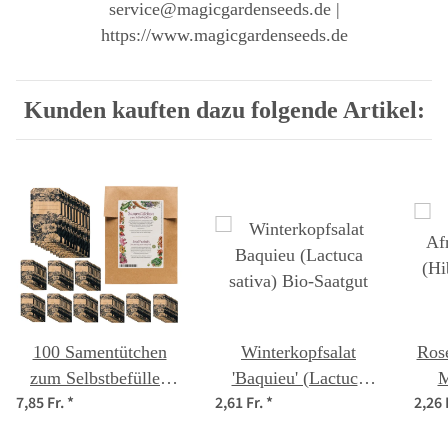
service@magicgardenseeds.de |
https://www.magicgardenseeds.de
Kunden kauften dazu folgende Artikel:
100 Samentütchen
Winterkopfsalat
Rose
zum Selbstbefüllen
'Baquieu' (Lactuca
M
7,85 Fr.
*
2,61 Fr.
*
2,26 
und Beschriften für
sativa) Bio-Saatgut
sa
eigenes geerntetes