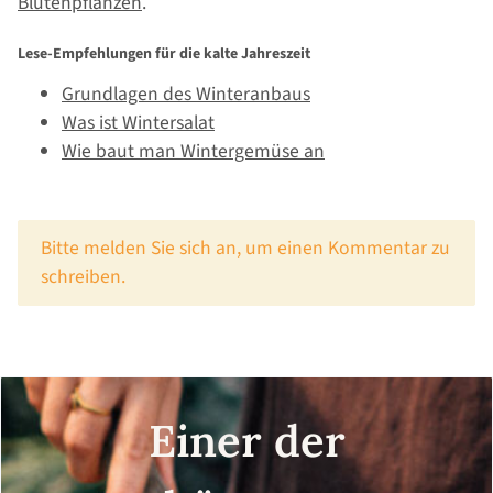
Blütenpflanzen
.
Lese-Empfehlungen für die kalte Jahreszeit
Grundlagen des Winteranbaus
Was ist Wintersalat
Wie baut man Wintergemüse an
x
Bitte melden Sie sich an, um einen Kommentar zu
schreiben.
Einer der