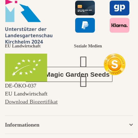
selbst führt
durch den
EU Landwirtschaft
Soziale Medien
Garten
Über Magic Garden Seeds
DE‑ÖKO‑037
EU Landwirtschaft
Download Biozertifikat
Informationen