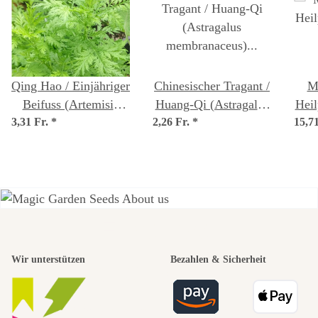
Qing Hao / Einjähriger
Chinesischer Tragant /
Mi
Beifuss (Artemisia
Huang-Qi (Astragalus
Heil
3,31 Fr.
annua) Bio Saatgut
*
2,26 Fr.
membranaceus)
*
15,7
Samen
Einer der
Wir unterstützen
Bezahlen & Sicherheit
schönsten
Wege zu uns