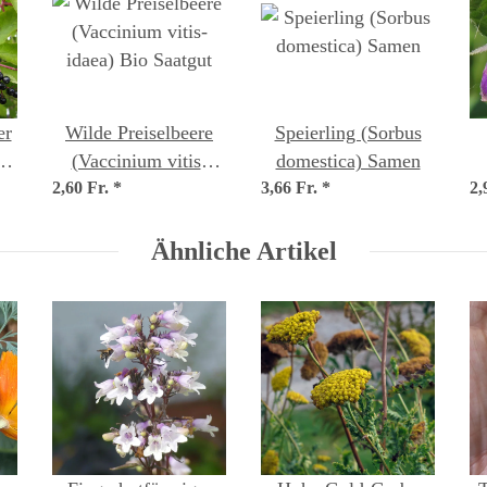
er
Wilde Preiselbeere
Speierling (Sorbus
(Vaccinium vitis-
domestica) Samen
2,60 Fr.
idaea) Bio Saatgut
*
3,66 Fr.
*
2,
Ähnliche Artikel