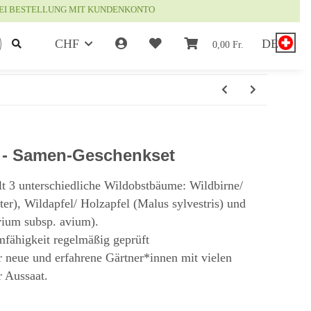
EI BESTELLUNG MIT KUNDENKONTO
CHF
DE
0,00 Fr.
 - Samen-Geschenkset
t 3 unterschiedliche Wildobstbäume: Wildbirne/
ter), Wildapfel/ Holzapfel (Malus sylvestris) und
vium subsp. avium).
mfähigkeit regelmäßig geprüft
r neue und erfahrene Gärtner*innen mit vielen
r Aussaat.