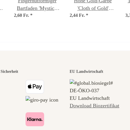
Fingerhutförmiger
Hohe Gold-Garbe
T
a-
Bartfaden 'Mystica'
'Cloth of Gold'
a
2,60 Fr.
(Penstemon digitalis)
*
2,44 Fr.
(Achillea
*
3,
n
Samen
filipendulina) Samen
r der schö
Sicherheit
EU Landwirtschaft
DE‑ÖKO‑037
 zu uns s
EU Landwirtschaft
Download Biozertifikat