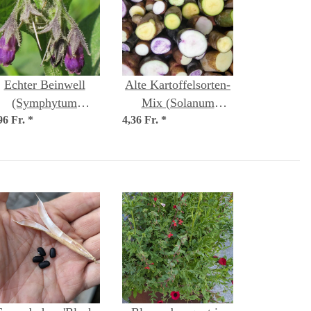
Echter Beinwell
Alte Kartoffelsorten-
(Symphytum
Mix (Solanum
96 Fr.
officinale) Samen
*
4,36 Fr.
tuberosum) Samen
*