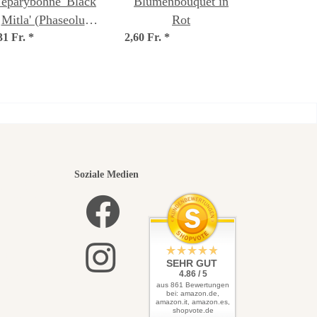
eparybohne 'Black
Blumenbouquet in
Mitla' (Phaseolus
Rot
31 Fr.
acutifolius) Samen
*
2,60 Fr.
*
nsten
Soziale Medien
elbst
SEHR GUT
4.86 / 5
aus 861 Bewertungen
bei: amazon.de,
amazon.it, amazon.es,
shopvote.de