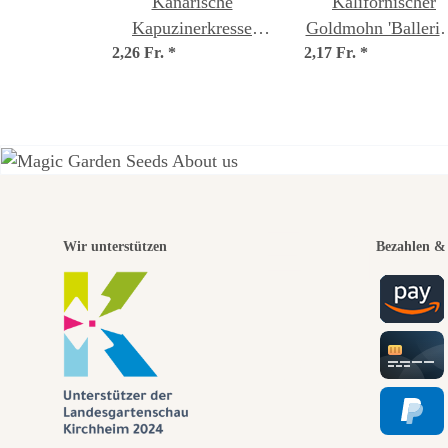
Kanarische
Kalifornischer
Kapuzinerkresse
Goldmohn 'Ballerin
2,26 Fr.
(Tropaeolum
*
2,17 Fr.
Mix' (Eschscholzi
*
peregrinum) Samen
californica) Same
Eine
Wir unterstützen
Bezahlen & 
Wege