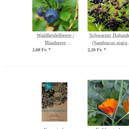
Waldheidelbeere /
Schwarzer Holund
Blaubeere
(Sambucus nigra)
2,60 Fr.
(Vaccinium myrtillus)
*
2,26 Fr.
Samen
*
Bio Saatgut