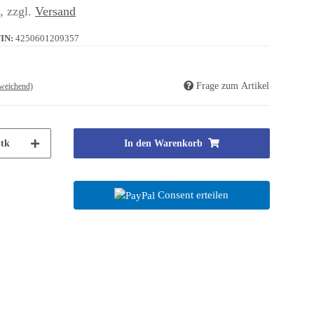
 , zzgl.
Versand
IN:
4250601209357
Frage zum Artikel
weichend)
tk
In den Warenkorb
Consent erteilen