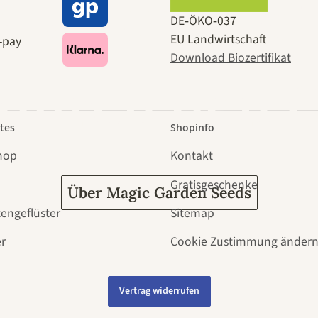
e zu uns se
DE‑ÖKO‑037
EU Landwirtschaft
Download Biozertifikat
 durch den 
tes
Shopinfo
hop
Kontakt
Gratisgeschenke
Über Magic Garden Seeds
tengeflüster
Sitemap
r
Cookie Zustimmung änder
Vertrag widerrufen