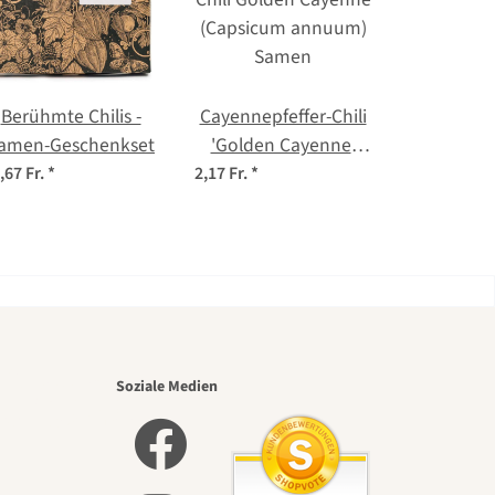
Berühmte Chilis -
Cayennepfeffer-Chili
amen-Geschenkset
'Golden Cayenne'
(Capsicum annuum)
,67 Fr.
*
2,17 Fr.
*
Samen
nsten
Soziale Medien