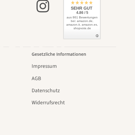
lbst
SEHR GUT
4.86 / 5
aus 861 Bewertungen
bei: amazon.de,
amazon.it, amazon.es,
shopvote.de
Garten
Gesetzliche Informationen
Impressum
AGB
Datenschutz
n
Widerrufsrecht