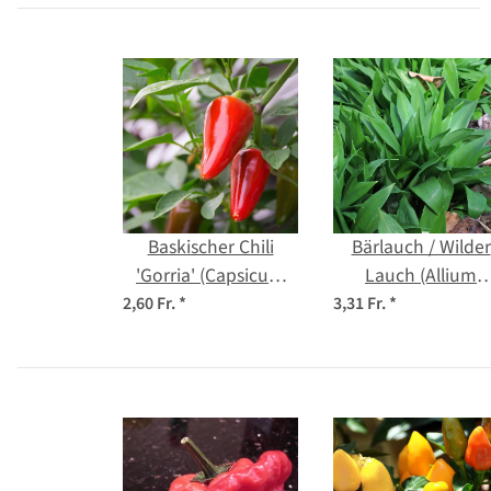
Baskischer Chili
Bärlauch / Wilder
'Gorria' (Capsicum
Lauch (Allium
annuum) Samen
ursinum) Bio Saatg
2,60 Fr.
*
3,31 Fr.
*