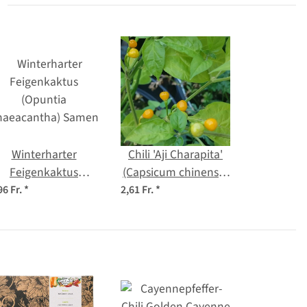
Winterharter
Chili 'Aji Charapita'
Feigenkaktus
(Capsicum chinense)
(Opuntia
Samen
96 Fr.
*
2,61 Fr.
*
haeacantha) Samen