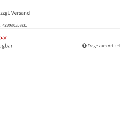
 zzgl.
Versand
:
4250601208831
bar
ügbar
Frage zum Artikel