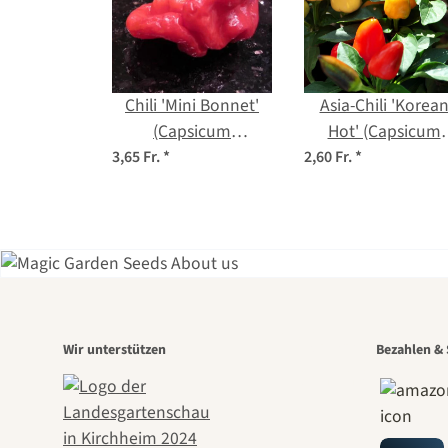
Chili 'Mini Bonnet'
Asia-Chili 'Korea
(Capsicum
Hot' (Capsicum
baccatum) Samen
annuum) Samen
3,65 Fr.
*
2,60 Fr.
*
Eine
Wir unterstützen
Bezahlen & 