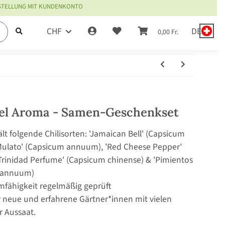
ESTELLUNG MIT KUNDENKONTO
CHF
DE
0,00 Fr.
viel Aroma - Samen-Geschenkset
t folgende Chilisorten: 'Jamaican Bell' (Capsicum
Mulato' (Capsicum annuum), 'Red Cheese Pepper'
rinidad Perfume' (Capsicum chinense) & 'Pimientos
m annuum)
mfähigkeit regelmäßig geprüft
r neue und erfahrene Gärtner*innen mit vielen
r Aussaat.