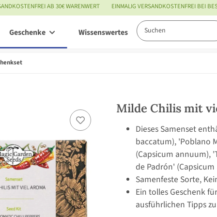
SANDKOSTENFREI AB 30€ WARENWERT
EINMALIG VERSANDKOSTENFREI BEI B
Geschenke
Wissenswertes
Service
chenkset
Milde Chilis mit 
Dieses Samenset enthäl
baccatum), 'Poblano 
(Capsicum annuum), 'T
de Padrón' (Capsicu
Samenfeste Sorte, Kei
Ein tolles Geschenk fü
ausführlichen Tipps zu