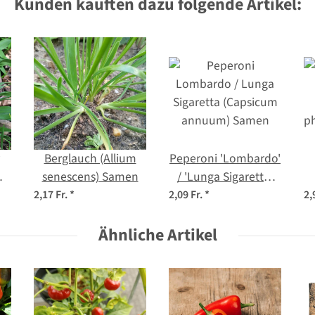
Kunden kauften dazu folgende Artikel:
Berglauch (Allium
Peperoni 'Lombardo'
senescens) Samen
/ 'Lunga Sigaretta'
ut
(Capsicum annuum)
2,17 Fr.
*
2,09 Fr.
*
2,
Samen
p
Ähnliche Artikel