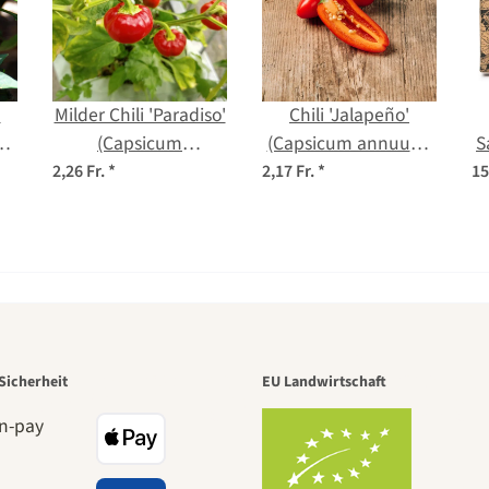
n
Milder Chili 'Paradiso'
Chili 'Jalapeño'
(Capsicum
(Capsicum annuum)
S
frutescens) Bio
Samen
2,26 Fr.
*
2,17 Fr.
*
15
Saatgut
r der schö
Sicherheit
EU Landwirtschaft