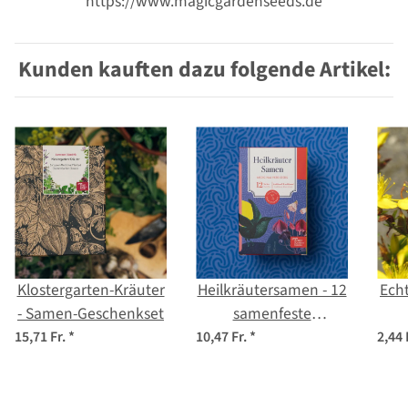
https://www.magicgardenseeds.de
Kunden kauften dazu folgende Artikel:
Klostergarten-Kräuter
Heilkräutersamen - 12
Ech
- Samen-Geschenkset
samenfeste
Heilkräutersorten -
p
15,71 Fr.
*
10,47 Fr.
*
2,44 
traditionell &
wohltuend -