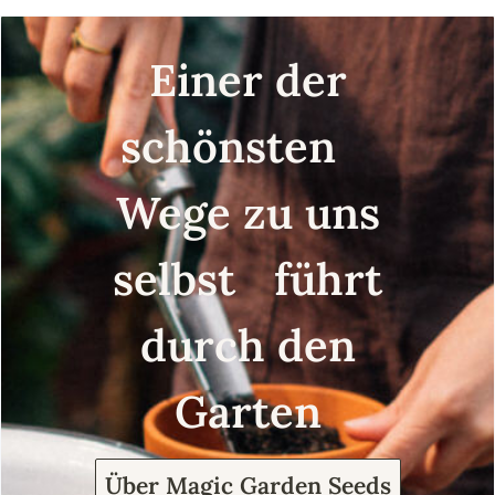
Einsteiger-Saatgutset
Einer der
schönsten
Wege zu uns
selbst führt
durch den
Garten
Über Magic Garden Seeds