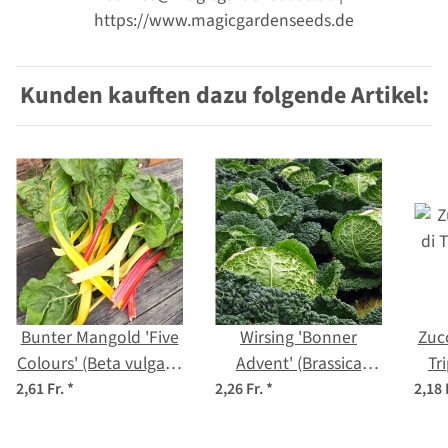
https://www.magicgardenseeds.de
Kunden kauften dazu folgende Artikel:
Bunter Mangold 'Five
Wirsing 'Bonner
Zucc
Colours' (Beta vulgaris
Advent' (Brassica
Tr
ssp.vulgaris) Bio
oleracea convar.
2,61 Fr.
*
2,26 Fr.
*
2,18 
Saatgut
capitata var. sabauda
L.) Samen