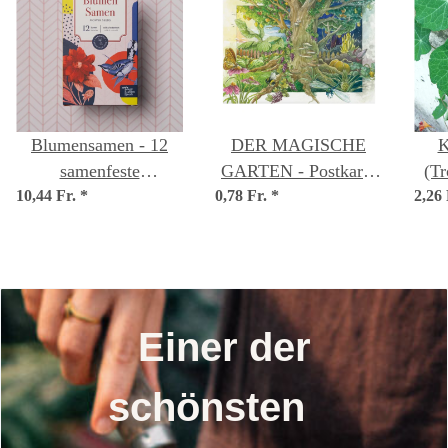
Blumensamen - 12
DER MAGISCHE
K
samenfeste
GARTEN - Postkarte
(T
10,44 Fr.
Blumensorten - wild
*
0,78 Fr.
DIN A6
*
2,26
& farbenfroh -
Einsteiger-Saatgutset
Einer der
schönsten