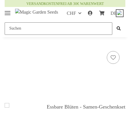
VERSANDKOSTENFREI AB 30€ WARENWERT
CHF
DE