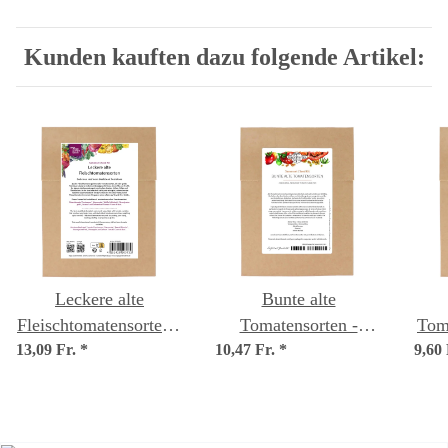
Kunden kauften dazu folgende Artikel:
Leckere alte
Bunte alte
Fleischtomatensorten -
Tomatensorten -
Toma
13,09 Fr.
Samenset
*
10,47 Fr.
Samenset
*
9,60