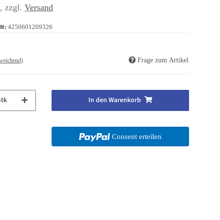
 , zzgl.
Versand
IN:
4250601209326
Frage zum Artikel
weichend)
Stk
In den Warenkorb
Consent erteilen