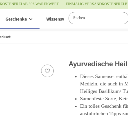
KOSTENFREI AB 30€ WARENWERT
EINMALIG VERSANDKOSTENFREI B
Geschenke
Wissenswertes
Service
enkset
Ayurvedische Hei
Dieses Samenset enthäl
Medizin, die auch in 
Heiliges Basilikum/ T
Samenfeste Sorte, Kei
Ein tolles Geschenk fü
ausführlichen Tipps zu