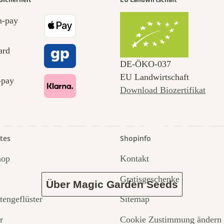
r der schö
Sicherheit
EU Landwirtschaft
 zu uns s
DE‑ÖKO‑037
EU Landwirtschaft
Download Biozertifikat
 durch den 
tes
Shopinfo
hop
Kontakt
Gratisgeschenke
Über Magic Garden Seeds
tengeflüster
Sitemap
r
Cookie Zustimmung ändern