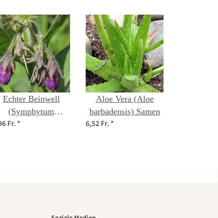
Echter Beinwell
Aloe Vera (Aloe
(Symphytum
barbadensis) Samen
96 Fr.
*
6,52 Fr.
*
officinale) Samen