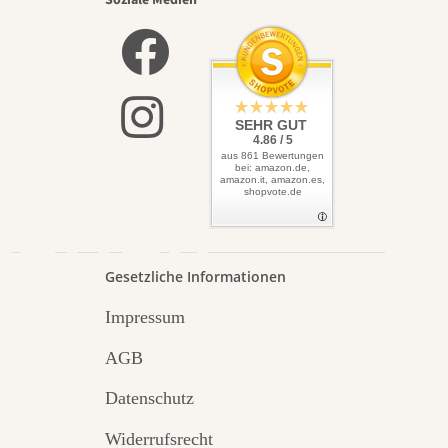
nsten
Soziale Medien
elbst
SEHR GUT
4.86 / 5
aus 861 Bewertungen
bei: amazon.de,
amazon.it, amazon.es,
shopvote.de
Garten
Gesetzliche Informationen
Impressum
AGB
Datenschutz
Widerrufsrecht