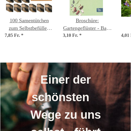
100 Samentütchen
Broschüre:
zum Selbstbefüllen
Gartengeflüster - Band
7,85 Fr.
und Beschriften für
*
3,10 Fr.
II: Eigenes Saatgut
*
4,01
caer
eigenes geerntetes
ernten (Text in deutsch
Saatgut
& englisch)
Einer der
schönsten
Wege zu uns