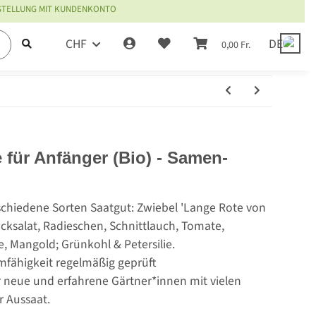
ESTELLUNG MIT KUNDENKONTO
CHF
DE
0,00 Fr.
für Anfänger (Bio) - Samen-
rschiedene Sorten Saatgut: Zwiebel 'Lange Rote von
lücksalat, Radieschen, Schnittlauch, Tomate,
, Mangold; Grünkohl & Petersilie.
mfähigkeit regelmäßig geprüft
r neue und erfahrene Gärtner*innen mit vielen
r Aussaat.