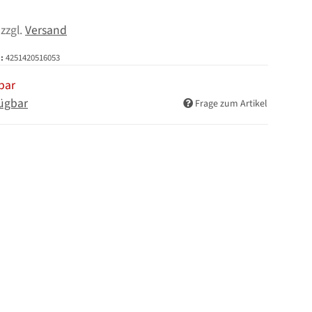
 zzgl.
Versand
:
4251420516053
bar
ügbar
Frage zum Artikel