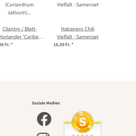
Cilantro / Blatt-
Habanero Chili
Koriander 'Caribe'
Vielfalt - Samenset
(Coriandrum
26 Fr.
*
16,59 Fr.
*
ativum) Bio Saatgut
nsten
Soziale Medien