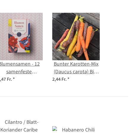
Blumensamen - 12
Bunter Karotten-Mix
samenfeste
(Daucus carota) Bio-
lumensorten - wild
Saatgut
,47 Fr.
*
2,44 Fr.
*
& farbenfroh -
insteiger-Saatgutset