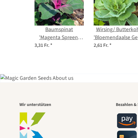
Baumspinat
Wirsing/ Butterko
'Magenta Spreen'
'Bloemendaalse Gel
(Chenopodium
(Brassica olerace
3,31 Fr.
*
2,61 Fr.
*
giganteum) Bio
convar. capitata va
Saatgut
sabauda L.) Bio
Saatgut
Eine
Wir unterstützen
Bezahlen & 