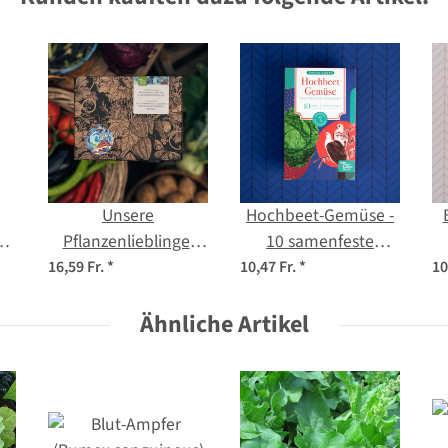
Unsere
Hochbeet-Gemüse -
Pflanzenlieblinge:
10 samenfeste
Mediterranes
Gemüsesorten -
B
16,59 Fr.
*
10,47 Fr.
*
10
)
Gemüse für
einfach & ertragreich
Selbstversorger*innen
Ähnliche Artikel
- Einsteiger-
E
(Bio) - Samen-
Saatgutset
Geschenkset