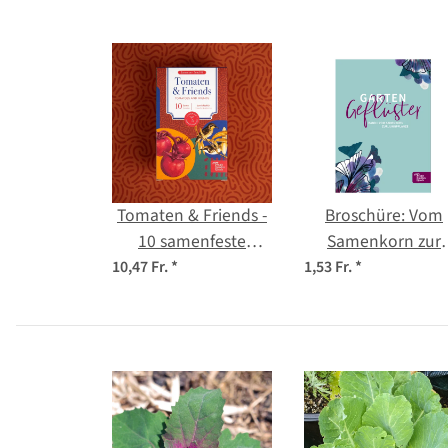
Tomaten & Friends -
Broschüre: Vom
10 samenfeste
Samenkorn zur
Tomaten- und
Jungpflanze
10,47 Fr.
*
1,53 Fr.
*
Kräutersorten - bunt
(deutsche Sprache
& köstlich -
Einsteiger-Saatgutset