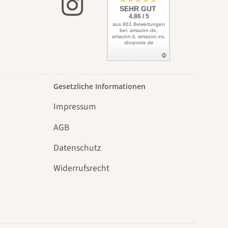
elbst
SEHR GUT
4.86 / 5
aus 861 Bewertungen
bei: amazon.de,
amazon.it, amazon.es,
shopvote.de
Garten
Gesetzliche Informationen
Impressum
AGB
Datenschutz
n
Widerrufsrecht