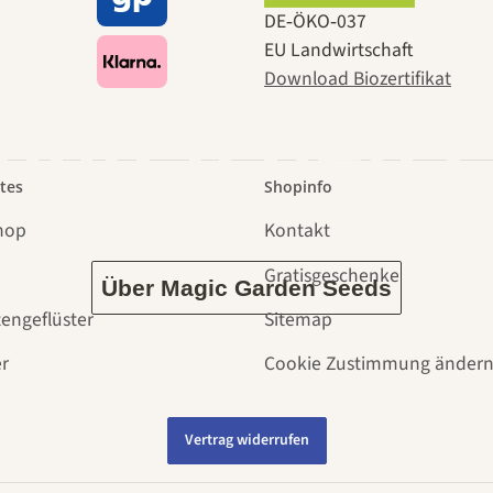
 zu uns s
DE‑ÖKO‑037
EU Landwirtschaft
Download Biozertifikat
 durch den 
tes
Shopinfo
hop
Kontakt
Gratisgeschenke
Über Magic Garden Seeds
tengeflüster
Sitemap
r
Cookie Zustimmung änder
Vertrag widerrufen