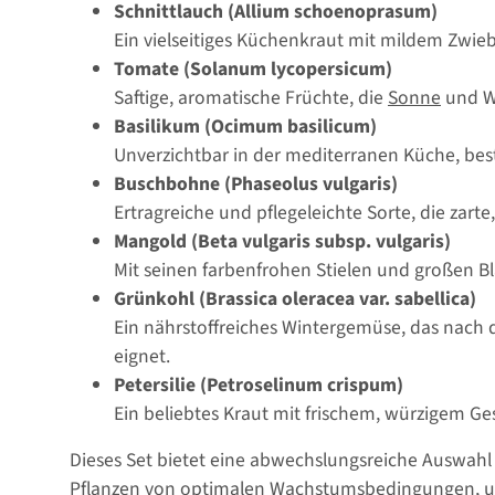
Schnittlauch (Allium schoenoprasum)
Ein vielseitiges Küchenkraut mit mildem Zwiebe
Tomate (Solanum lycopersicum)
Saftige, aromatische Früchte, die
Sonne
und Wä
Basilikum (Ocimum basilicum)
Unverzichtbar in der mediterranen Küche, bes
Buschbohne (Phaseolus vulgaris)
Ertragreiche und pflegeleichte Sorte, die zarte
Mangold (Beta vulgaris subsp. vulgaris)
Mit seinen farbenfrohen Stielen und großen Blä
Grünkohl (Brassica oleracea var. sabellica)
Ein nährstoffreiches Wintergemüse, das nach 
eignet.
Petersilie (Petroselinum crispum)
Ein beliebtes Kraut mit frischem, würzigem Ges
Dieses Set bietet eine abwechslungsreiche Auswahl 
Pflanzen von optimalen Wachstumsbedingungen, un