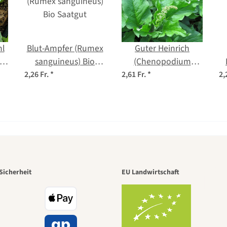
hl
Blut-Ampfer (Rumex
Guter Heinrich
e'
sanguineus) Bio
(Chenopodium
a
Saatgut
bonus-henricus) Bio
2,26 Fr.
*
2,61 Fr.
*
2,
r.
Saatgut
s
r der schö
Sicherheit
EU Landwirtschaft