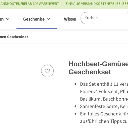
SANDKOSTENFREI AB 30€ WARENWERT
EINMALIG VERSANDKOSTENFREI BEI B
en
Geschenke
Wissenswertes
Service
amen-Geschenkset
Hochbeet-Gemüse 
Geschenkset
Das Set enthält 11 ve
Florenz', Feldsalat, Pf
Basilikum, Buschbohne
Samenfeste Sorte, Kei
Ein tolles Geschenk fü
ausführlichen Tipps zu