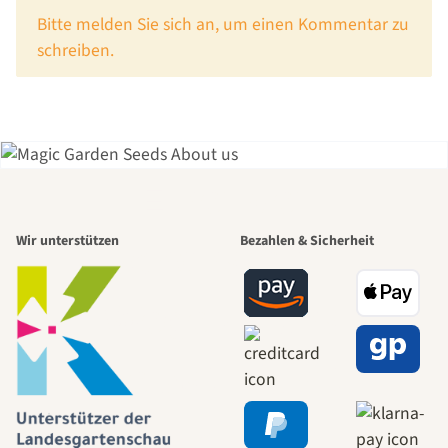
x
Bitte melden Sie sich an, um einen Kommentar zu
schreiben.
Einer der
Wir unterstützen
Bezahlen & Sicherheit
schönsten
Wege zu uns
selbst führt
durch den