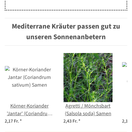
Mediterrane Kräuter passen gut zu
unseren Sonnenanbetern
Körner-Koriander
Agretti / Mönchsbart
'Jantar' (Coriandrum
(Salsola soda) Samen
sativum) Samen
(C
2,17 Fr.
*
2,43 Fr.
*
2,17 