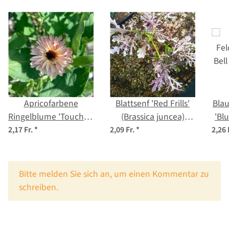
Apricofarbene
Blattsenf 'Red Frills'
Blau
Ringelblume 'Touch of
(Brassica juncea)
'Bl
Red Buff' (Calendula
Samen
2,17 Fr.
*
2,09 Fr.
*
2,26 
officinalis) Samen
x
Bitte melden Sie sich an, um einen Kommentar zu
schreiben.