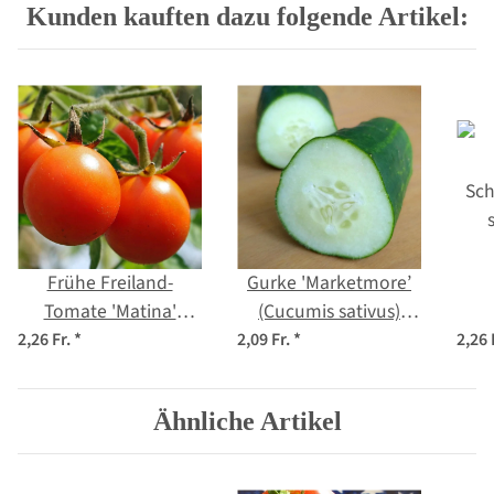
Kunden kauften dazu folgende Artikel:
Frühe Freiland-
Gurke 'Marketmore’
Tomate 'Matina'
(Cucumis sativus)
(Solanum
Samen
Sch
2,26 Fr.
*
2,09 Fr.
*
2,26 
lycopersicum) Bio
Saatgut
Ähnliche Artikel