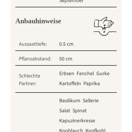
September
Anbauhinweise
Aussaattiefe:
0.5 cm
Pflanzabstand:
50 cm
Erbsen
Fenchel
Gurke
Schlechte
Partner:
Kartoffeln
Paprika
Basilikum
Sellerie
Salat
Spinat
Kapuzinerkresse
Knoblauch
Kopfkohl