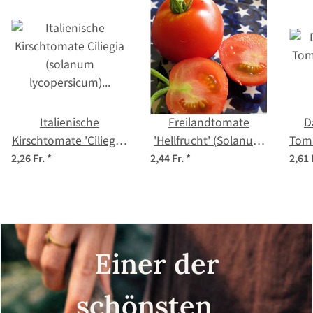
Italienische
Freilandtomate
D
Kirschtomate 'Ciliegia'
'Hellfrucht' (Solanum
Toma
(solanum
lycopersicum) Bio
2,26 Fr.
*
2,44 Fr.
*
2,61 
lycopersicum) Bio-
Saatgut
lyc
Saatgut
Einer der
schönsten