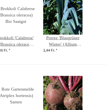
rokkoli 'Calabrese'
Porree 'Blaugrüner
(Brassica oleracea)
Winter' (Allium
26 Fr.
*
2,44 Fr.
*
Bio Saatgut
porrum) Bio Saatgut