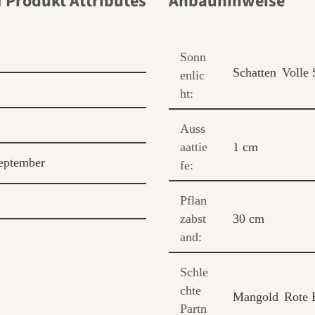
Anbauhinweise
Sonn
Schatten
Volle
enlic
ht:
Auss
aattie
1 cm
eptember
fe:
Pflan
zabst
30 cm
and:
Schle
chte
Mangold
Rote 
Partn