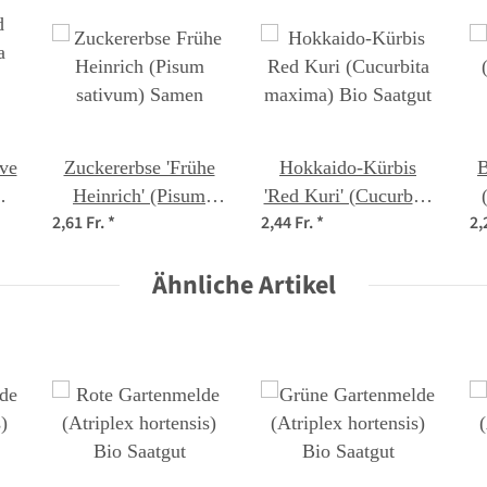
ve
Zuckererbse 'Frühe
Hokkaido-Kürbis
B
Heinrich' (Pisum
'Red Kuri' (Cucurbita
2,61 Fr.
*
2,44 Fr.
*
2,
s)
sativum) Samen
maxima) Bio Saatgut
Ähnliche Artikel