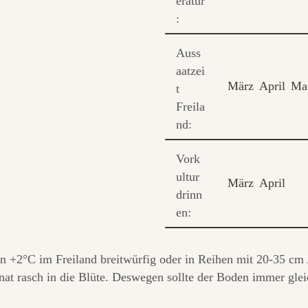
eratur
:
Auss
aatzei
März
April
Ma
t
Freila
nd:
Vork
ultur
März
April
drinn
en:
n +2°C im Freiland breitwürfig oder in Reihen mit 20-35 cm 
at rasch in die Blüte. Deswegen sollte der Boden immer glei