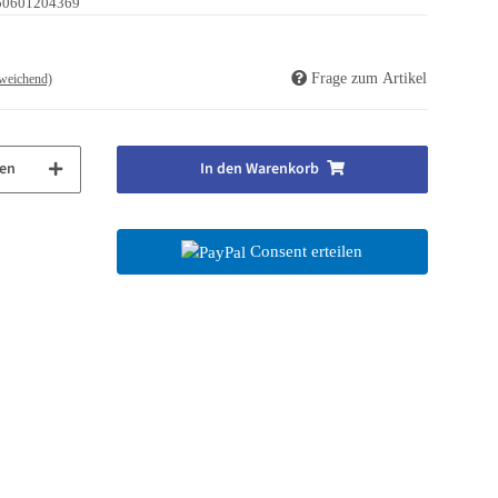
50601204369
Frage zum Artikel
weichend)
en
In den Warenkorb
Consent erteilen