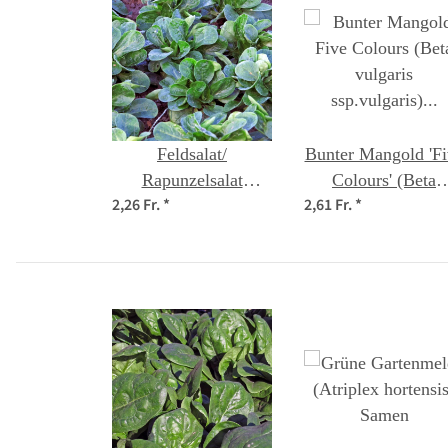
Feldsalat/
Bunter Mangold 'Fi
Rapunzelsalat
Colours' (Beta
2,26 Fr.
*
2,61 Fr.
*
'Dunkelgrüner
vulgaris ssp.vulgari
Vollherziger'
Bio Saatgut
(Valerianella locusta)
Samen