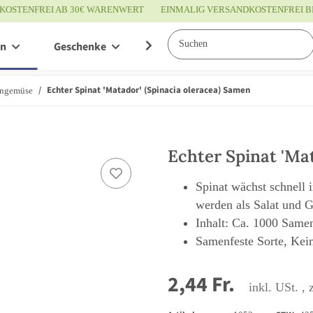
KOSTENFREI AB 30€ WARENWERT
EINMALIG VERSANDKOSTENFREI B
en
Geschenke
Wissenswertes
Service
Echter Spinat 'Matador' (Spinacia oleracea) Samen
ngemüse
Echter Spinat 'Ma
Spinat wächst schnell
werden als Salat und 
Inhalt: Ca. 1000 Same
Samenfeste Sorte, Kei
2,44 Fr.
inkl. USt. , 