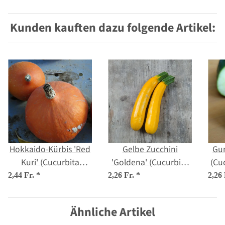
Kunden kauften dazu folgende Artikel:
Hokkaido-Kürbis 'Red
Gelbe Zucchini
Gur
Kuri' (Cucurbita
'Goldena' (Cucurbita
(Cuc
maxima) Bio Saatgut
pepo) Samen
2,44 Fr.
*
2,26 Fr.
*
2,26
Ähnliche Artikel