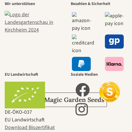
Wir unterstützen
Bezahlen & Sicherheit
schönsten
Wege zu uns
selbst führt
durch den
EU Landwirtschaft
Soziale Medien
Garten
Über Magic Garden Seeds
DE‑ÖKO‑037
EU Landwirtschaft
Download Biozertifikat