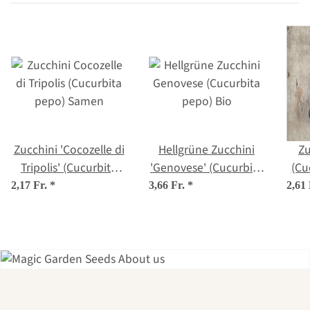
Zucchini 'Cocozelle di
Hellgrüne Zucchini
Zu
Tripolis' (Cucurbita
'Genovese' (Cucurbita
(Cu
pepo) Samen
pepo) Bio
2,17 Fr.
*
3,66 Fr.
*
2,61
Einer der