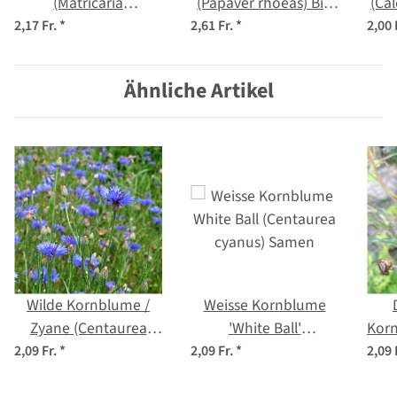
(Matricaria
(Papaver rhoeas) Bio
(Cal
chamomilla) Bio
Saatgut
2,17 Fr.
*
2,61 Fr.
*
2,00 
Saatgut
Ähnliche Artikel
Wilde Kornblume /
Weisse Kornblume
Zyane (Centaurea
'White Ball'
Korn
cyanus) Samen
(Centaurea cyanus)
(C
2,09 Fr.
*
2,09 Fr.
*
2,09 
Samen