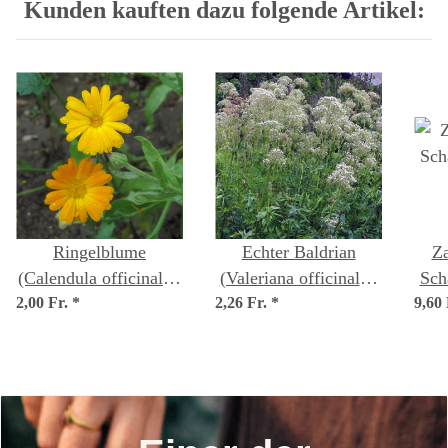
Kunden kauften dazu folgende Artikel:
Ringelblume
Echter Baldrian
Za
(Calendula officinalis)
(Valeriana officinalis)
Sch
2,00 Fr.
*
Samen
2,26 Fr.
*
Samen
9,60