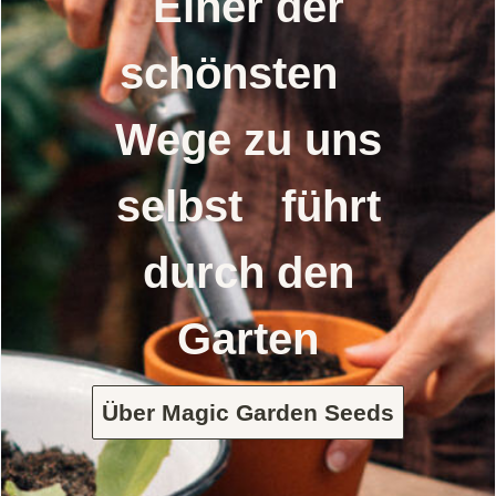
Einer der
schönsten
Wege zu uns
selbst führt
durch den
Garten
Über Magic Garden Seeds