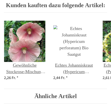
Kunden kauften dazu folgende Artikel:
Gewöhnliche
Echtes Johanniskraut
Ech
Stockrose-Mischung
(Hypericum
(P
2,26 Fr.
*
2,44 Fr.
*
2,61 
(Alcea rosea) Bio
perforatum) Bio
Saatgut
Saatgut
Ähnliche Artikel