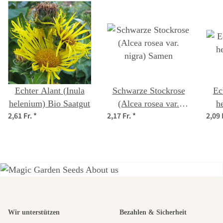
Echter Alant (Inula
Schwarze Stockrose
Ec
helenium) Bio Saatgut
(Alcea rosea var.
h
2,61 Fr.
*
2,17 Fr.
*
2,09 
nigra) Samen
Einer der
Wir unterstützen
Bezahlen & Sicherheit
schönsten