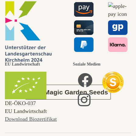
Wege zu uns
selbst führt
durch den
EU Landwirtschaft
Soziale Medien
Garten
Über Magic Garden Seeds
DE‑ÖKO‑037
EU Landwirtschaft
Download Biozertifikat