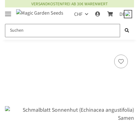
VERSANDKOSTENFREI AB 30€ WARENWERT
CHF
DE