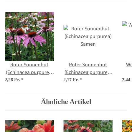
Roter Sonnenhut
Roter Sonnenhut
We
(Echinacea purpurea)
(Echinacea purpurea)
Bio Saatgut
Samen
(Ec
2,26 Fr.
*
2,17 Fr.
*
2,44
Ähnliche Artikel