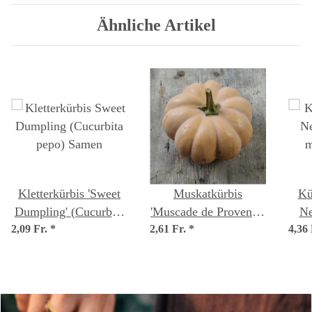
Ähnliche Artikel
Kletterkürbis 'Sweet
Muskatkürbis
Kü
Dumpling' (Cucurbita
'Muscade de Provence'
Ne
2,09 Fr.
pepo) Samen
*
2,61 Fr.
(Cucurbita moschata)
*
4,36
mosc
Bio Saatgut