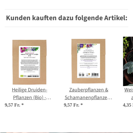
Kunden kauften dazu folgende Artikel:
Heilige Druiden-
Zauberpflanzen &
Weis
Pflanzen (Bio) -
Schamanenpflanzen -
Samenset
Samenset
9,57 Fr.
*
9,57 Fr.
*
4,35