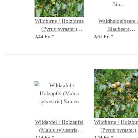
Wildbirne / Holzbirne
Waldheidelbeere 
(Pyrus pyraster)
Blaubeere
2,44 Fr.
Samen
*
2,61 Fr.
(Vaccinium myrtill
*
Bio Saatgut
Wildapfel / Holzapfel
Wildbirne / Holzbi
(Malus sylvestris)
(Pyrus pyraster)
2,44 Fr.
*
2,44 Fr.
*