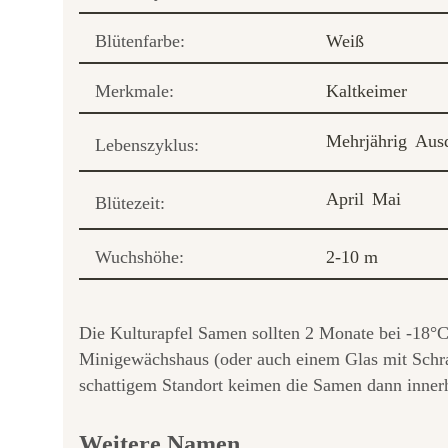
Blütenfarbe:
Weiß
Merkmale:
Kaltkeimer
Mehrjährig
Aus
Lebenszyklus:
April
Mai
Blütezeit:
Wuchshöhe:
2-10 m
Die Kulturapfel Samen sollten 2 Monate bei -18°
Minigewächshaus (oder auch einem Glas mit Schra
schattigem Standort keimen die Samen dann inner
Weitere Namen