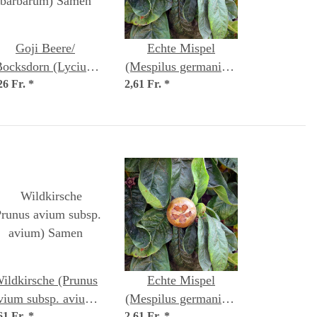
Goji Beere/
Echte Mispel
Bocksdorn (Lycium
(Mespilus germanica)
26 Fr.
barbarum) Samen
*
2,61 Fr.
Samen
*
ildkirsche (Prunus
Echte Mispel
vium subsp. avium)
(Mespilus germanica)
61 Fr.
*
2,61 Fr.
*