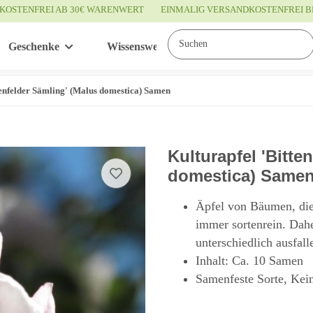
KOSTENFREI AB 30€ WARENWERT
EINMALIG VERSANDKOSTENFREI B
Geschenke
Wissenswertes
Service
tenfelder Sämling' (Malus domestica) Samen
Kulturapfel 'Bitte
domestica) Same
Äpfel von Bäumen, die
immer sortenrein. Dah
unterschiedlich ausfall
Inhalt: Ca. 10 Samen
Samenfeste Sorte, Kei