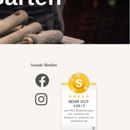
Soziale Medien
SEHR GUT
4.86 / 5
aus 861 Bewertungen
bei: amazon.de,
amazon.it, amazon.es,
shopvote.de