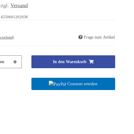
zzgl.
Versand
4250601202938
Frage zum Artikel
weichend)
en
In den Warenkorb
Consent erteilen