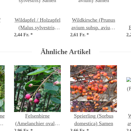
/
Wildapfel / Holzapfel
Wildkirsche (Prunus
(Malus sylvestris)
avium subsp. avium)
us)
2,44 Fr.
Samen
*
2,61 Fr.
Samen
*
2,
Ähnliche Artikel
rne
Felsenbirne
Speierling (Sorbus
W
(Amelanchier ovalis)
domestica) Samen
a
2,96 Fr.
*
3,66 Fr.
*
2,