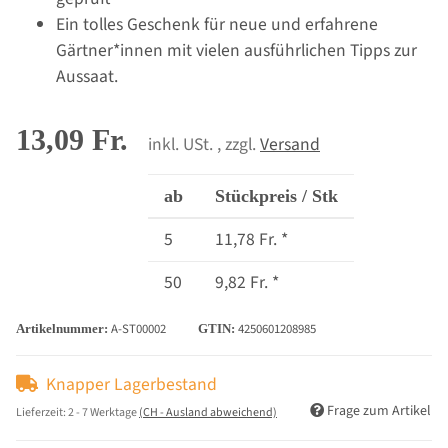
Ein tolles Geschenk für neue und erfahrene
Gärtner*innen mit vielen ausführlichen Tipps zur
Aussaat.
13,09 Fr.
inkl. USt. , zzgl.
Versand
ab
Stückpreis / Stk
5
11,78 Fr.
*
50
9,82 Fr.
*
A-ST00002
4250601208985
Artikelnummer:
GTIN:
Knapper Lagerbestand
Frage zum Artikel
Lieferzeit:
2 - 7 Werktage
(CH - Ausland abweichend)