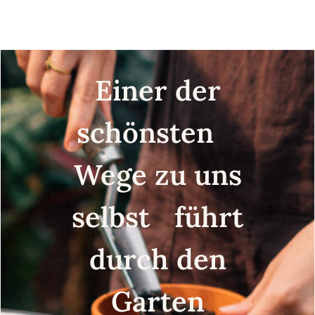
Saatgut
moschata) Samen
Einer der
schönsten
Wege zu uns
selbst führt
durch den
Garten