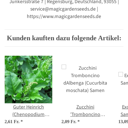
Junkersstraße 7 | Regensburg, Deutschland, 93055 |
service@magicgardenseeds.de |
https://www.magicgardenseeds.de
Kunden kauften dazu folgende Artikel:
Guter Heinrich
Zucchini
Ex
(Chenopodium
'Tromboncino
Sa
bonus-henricus) Bio
d'Albenga' (Cucurbita
2,61 Fr.
*
2,09 Fr.
*
13,0